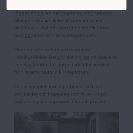
stor flexibilitet vid montering. Plattorna kan
läggas på gjuten betongplatta, på grusbädd
eller på träkonstruktion tillsammans med
nivåfötter, vilket gör dem lämpliga för både
nybyggnation och renoveringsprojekt.
Flera av våra serier finns även som
inomhusklinker. Det gör det möjligt att skapa en
enhetlig känsla där golvet fortsätter sömlöst
från husets insida ut till uteplatsen.
För en komplett lösning erbjuder vi även
poolkanter och trappsteg som tillverkas på
beställning och anpassas efter ditt projekt.