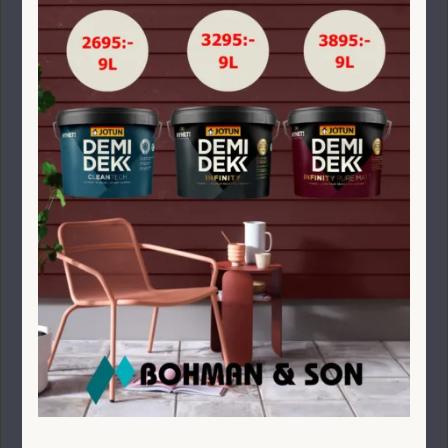
håller sig lika vacker år efter år. Våra
utomhusklinker i 20 mm granitkeramik
kombinerar ett exklusivt utseende med hög
slitstyrka och minimalt underhåll.
Den robusta konstruktionen gör klinkern idealisk
för uteplatser, gångar, trappor och ytor runt
poolen. Den halksäkra ytan ger ett tryggt
underlag även vid regn och fukt, samtidigt som
materialet står emot väder,
temperaturväxlingar och dagligt slitage.
Utomhusklinkern kräver mycket lite skötsel. En
enkel rengöring då och då räcker för att hålla
ytan fräsch, och materialet tål även
högtryckstvätt.
Den 20 mm tjocka granitkeramiken erbjuder