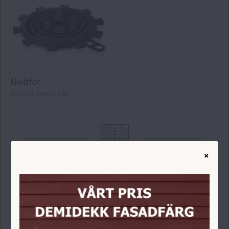
Nivåfot
Finns i 1 utförande
×
Utomhusklinker i
granitkeramik – för hållbara
och stilrena utemiljöer
Skapa en uteplats, poolmiljö eller entré som