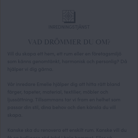
INREDNINGSTJÄNST
VAD DRÖMMER DU OM?
Vill du skapa ett hem, ett rum eller en företagsmiljö
som känns genomtänkt, harmonisk och personlig? Då
hjälper vi dig gärna.
Vår inredare Emelie hjälper dig att hitta rätt bland
färger, tapeter, material, textilier, möbler och
ljussättning. Tillsammans tar vi fram en helhet som
passar din stil, dina behov och den känsla du vill
skapa.
Kanske ska du renovera ett enskilt rum. Kanske vill du
få en tydligare röd tråd i hela hemmet. Eller så