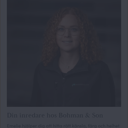
Din inredare hos Bohman & Son
Emelie hjälper dig att hitta rätt känsla, färg och helhet