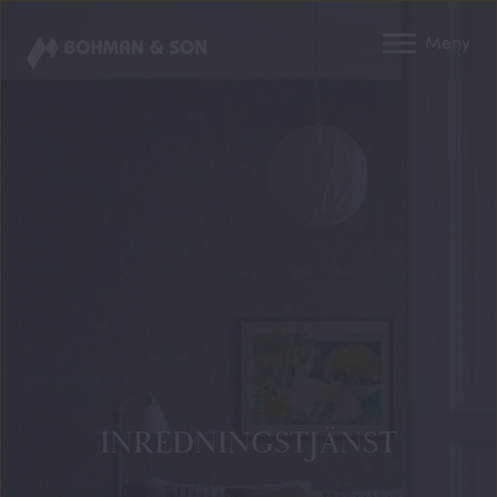
Meny
INREDNINGSTJÄNST