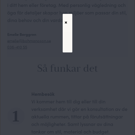
i ditt hem eller företag. Med personlig vägledning och
öga för detaljer skapar hon miljöer som passar din stil,
dina behov och din vardag.
×
Emelie Berggren
emelie@bohmanoson.se
036-410 55
Så funkar det
Hembesök
Vi kommer hem till dig eller till din
verksamhet där vi gör en konsultation av de
aktuella rummen, tittar på förutsättningar
och möjligheter. Samt lyssnar av dina
tankar om stil, material och budget.