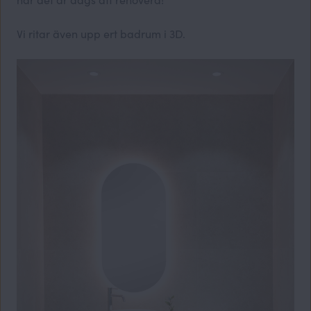
Vi ritar även upp ert badrum i 3D.