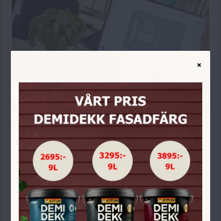
×
Badrumsinredning
och badrumsmöbler
Hos Bohman & Son i Habo, Jönköping hittar du
badrumsinredning och badrumsmöbler från noggrant
utvalda och välkända leverantörer! Design och kvalitet
i möbler, duschar, handdukstorkar mm. Besök vår butik
och låt dig inspireras av badrumsinredning och
badrumsmöbler i vårt showroom!