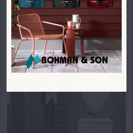
Här kan ni utforska några utvalda badrumsmiljöer i
detalj. Ni kan också se hur våra populära
kakel/klinker-serier kan se ut i en miljö tillsammans
med badrumsinredning och accessoarer.Varmt
välkommen till Bohman & Son i Habo, strax utanför
Jönköping, för att hitta badrumsinredning och
badrumsmöbler till ert hem!