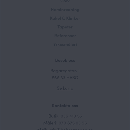
Golv
Heminredning
Kakel & Klinker
Tapeter
Referenser
Yrkesmåleri
Besök oss
Bagaregatan 1
566 33 HABO
Se karta
Kontakta oss
Butik:
036 410 55
Måleri:
070 875 03 96
Mail:
info@bohmanoson.se