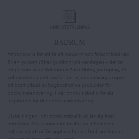
UNIK UTSTÄLLNING
BADRUM
Att renovera för att få ett modernt och fräscht badrum
är en lyx som sätter guldkant på vardagen – det är
något som vi på Bohman & Son i Habo, Jönköping, är
väl medvetna om! Därför har vi med omsorg skapat
ett brett utbud av högkvalitativa produkter för
badrumsrenovering. I vår badrumsbutik får du
inspiration för din badrumsrenovering!
Utställningen i vår badrumsbutik skiljer sig från
mängden! Vårt showroom består av möblerade
miljöer, så att ni får uppleva hur ert badrum kan bli
när det är dags att renovera!