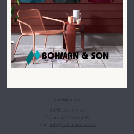
Kakel & Klinker
Tapeter
Referenser
Yrkesmåleri
Besök oss
Bagaregatan 1
566 33 HABO
Se karta
Kontakta oss
Butik:
036 410 55
Måleri:
070 875 03 96
Mail:
info@bohmanoson.se