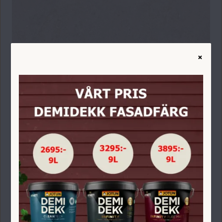
×
Badrum
Färg
Golv
Heminredning